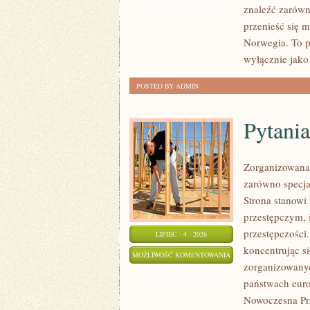
znaleźć zarówn
przenieść się 
Norwegia. To p
wyłącznie jako
POSTED BY ADMIN
Pytania
Zorganizowana 
zarówno specjal
Strona stanow
przestępczym, 
przestępczości
LIPIEC - 4 - 2026
koncentrując s
PYTANIA
MOŻLIWOŚĆ KOMENTOWANIA
zorganizowanyc
OD
ZOSTAŁA WYŁĄCZONA
państwach euro
CZYTELNIKÓW
Nowoczesna Prz