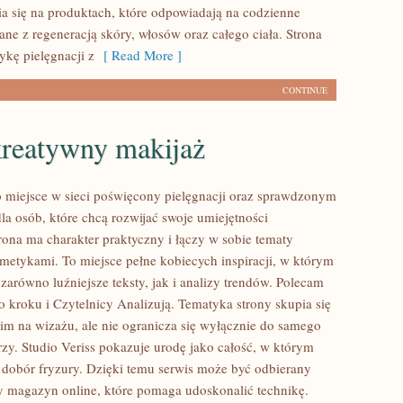
a się na produktach, które odpowiadają na codzienne
ne z regeneracją skóry, włosów oraz całego ciała. Strona
ykę pielęgnacji z
[ Read More ]
CONTINUE
kreatywny makijaż
to miejsce w sieci poświęcony pielęgnacji oraz sprawdzonym
 osób, które chcą rozwijać swoje umiejętności
rona ma charakter praktyczny i łączy w sobie tematy
metykami. To miejsce pełne kobiecych inspiracji, w którym
zarówno luźniejsze teksty, jak i analizy trendów. Polecam
o kroku i Czytelnicy Analizują. Tematyka strony skupia się
im na wizażu, ale nie ogranicza się wyłącznie do samego
zy. Studio Veriss pokazuje urodę jako całość, w którym
 dobór fryzury. Dzięki temu serwis może być odbierany
cy magazyn online, które pomaga udoskonalić technikę.