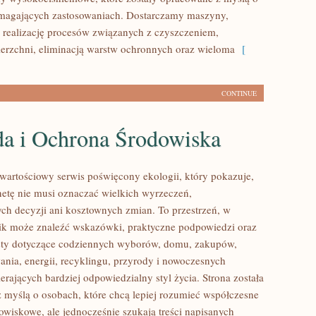
ymagających zastosowaniach. Dostarczamy maszyny,
 realizację procesów związanych z czyszczeniem,
erzchni, eliminacją warstw ochronnych oraz wieloma
[
CONTINUE
da i Ochrona Środowiska
wartościowy serwis poświęcony ekologii, który pokazuje,
anetę nie musi oznaczać wielkich wyrzeczeń,
h decyzji ani kosztownych zmian. To przestrzeń, w
ik może znaleźć wskazówki, praktyczne podpowiedzi oraz
sty dotyczące codziennych wyborów, domu, zakupów,
ania, energii, recyklingu, przyrody i nowoczesnych
rających bardziej odpowiedzialny styl życia. Strona została
 myślą o osobach, które chcą lepiej rozumieć współczesne
wiskowe, ale jednocześnie szukają treści napisanych