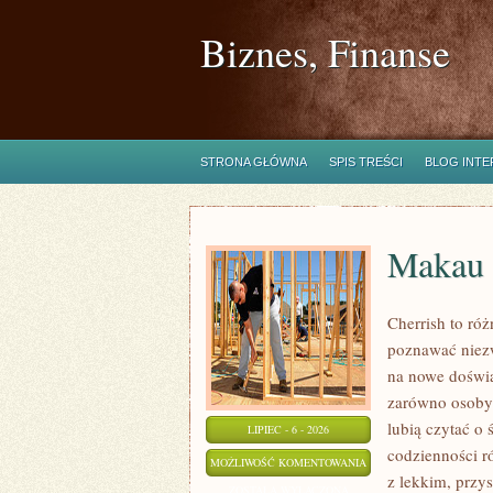
Biznes, Finanse
STRONA GŁÓWNA
SPIS TREŚCI
BLOG INT
Makau
Cherrish to róż
poznawać niezw
na nowe doświa
zarówno osoby p
lubią czytać o 
LIPIEC - 6 - 2026
codzienności r
MAKAU
MOŻLIWOŚĆ KOMENTOWANIA
z lekkim, prz
ZOSTAŁA WYŁĄCZONA