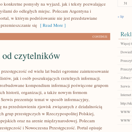
31
o konkretne pomysły na wyjazd, jak i teksty pozwalające
myślami do odległych miejsc. Polecam Argentyna i
« lip
ortal, w którym podróżowanie nie jest przedstawiane
 przemieszczanie się
[ Read More ]
Rekl
CONTINUE
Więcej t
 od czytelników
Dowiedz
Przeczyt
Przeczyt
przestępczość od wielu lat budzi ogromne zainteresowanie
istów, jak i osób poszukujących rzetelnych informacji.
Zobacz 
i rozbudowane kompendium informacji poświęcone grupom
Serwis
ich historii, organizacji, a także nowym formom
Internet
. Serwis prezentuje temat w sposób informacyjny,
http://u
ię na przedstawieniu zjawisk związanych z działalnością
WWW
h grup przestępczych w Rzeczypospolitej Polskiej,
pejskich oraz na arenie międzynarodowej. Polecam
WWW
estępczość i Nowoczesna Przestępczość. Portal opisuje