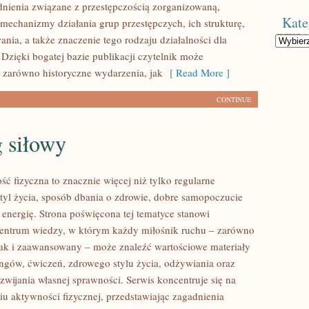
nienia związane z przestępczością zorganizowaną,
Kate
 mechanizmy działania grup przestępczych, ich strukturę,
ania, a także znaczenie tego rodzaju działalności dla
Kategorie
 Dzięki bogatej bazie publikacji czytelnik może
 zarówno historyczne wydarzenia, jak
[ Read More ]
CONTINUE
 siłowy
ść fizyczna to znacznie więcej niż tylko regularne
styl życia, sposób dbania o zdrowie, dobre samopoczucie
 energię. Strona poświęcona tej tematyce stanowi
entrum wiedzy, w którym każdy miłośnik ruchu – zarówno
jak i zaawansowany – może znaleźć wartościowe materiały
ingów, ćwiczeń, zdrowego stylu życia, odżywiania oraz
wijania własnej sprawności. Serwis koncentruje się na
u aktywności fizycznej, przedstawiając zagadnienia