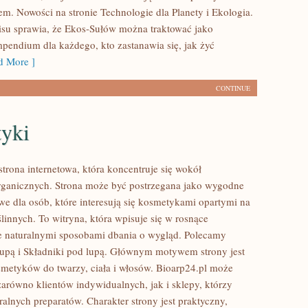
em. Nowości na stronie Technologie dla Planety i Ekologia.
isu sprawia, że Ekos-Sułów można traktować jako
mpendium dla każdego, kto zastanawia się, jak żyć
 More ]
CONTINUE
yki
strona internetowa, która koncentruje się wokół
ganicznych. Strona może być postrzegana jako wygodne
we dla osób, które interesują się kosmetykami opartymi na
linnych. To witryna, która wpisuje się w rosnące
e naturalnymi sposobami dbania o wygląd. Polecamy
lupą i Składniki pod lupą. Głównym motywem strony jest
smetyków do twarzy, ciała i włosów. Bioarp24.pl może
zarówno klientów indywidualnych, jak i sklepy, którzy
alnych preparatów. Charakter strony jest praktyczny,