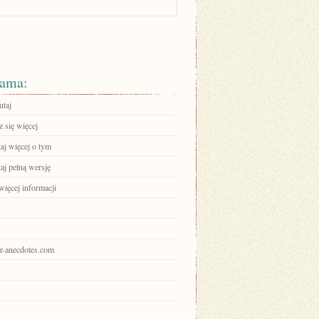
ama:
utaj
 się więcej
aj więcej o tym
aj pełną wersję
więcej informacji
kr-anecdotes.com