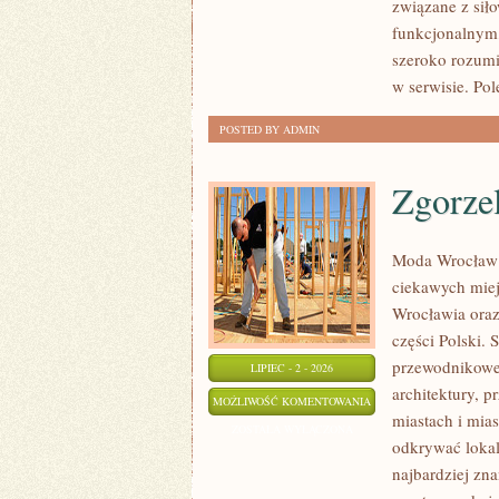
związane z siło
funkcjonalnym,
szeroko rozumi
w serwisie. Pol
POSTED BY ADMIN
Zgorze
Moda Wrocław 
ciekawych mie
Wrocławia oraz
części Polski.
przewodnikowe 
LIPIEC - 2 - 2026
architektury, p
ZGORZELEC
MOŻLIWOŚĆ KOMENTOWANIA
miastach i mias
ZOSTAŁA WYŁĄCZONA
odkrywać lokal
najbardziej zna