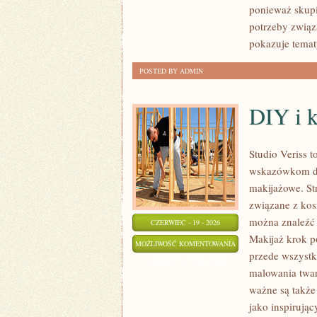
ponieważ skupi
potrzeby związa
pokazuje temat
POSTED BY ADMIN
DIY i 
Studio Veriss 
wskazówkom dla
makijażowe. St
związane z kos
można znaleźć 
CZERWIEC - 19 - 2026
Makijaż krok p
DIY
MOŻLIWOŚĆ KOMENTOWANIA
przede wszystk
I
ZOSTAŁA WYŁĄCZONA
malowania twar
KREATYWNY
ważne są także
MAKIJAŻ
jako inspirują