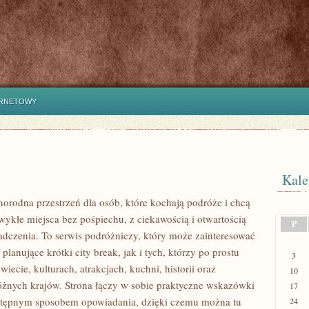
ERNETOWY
Kale
norodna przestrzeń dla osób, które kochają podróże i chcą
ykłe miejsca bez pośpiechu, z ciekawością i otwartością
P
dczenia. To serwis podróżniczy, który może zainteresować
lanujące krótki city break, jak i tych, którzy po prostu
3
świecie, kulturach, atrakcjach, kuchni, historii oraz
10
óżnych krajów. Strona łączy w sobie praktyczne wskazówki
17
ystępnym sposobem opowiadania, dzięki czemu można tu
24