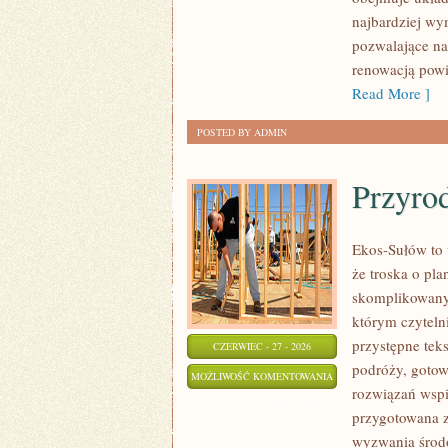
najbardziej w
pozwalające na
renowacją powi
Read More ]
POSTED BY ADMIN
Przyro
Ekos-Sułów to 
że troska o pl
skomplikowanyc
którym czyteln
przystępne tek
CZERWIEC - 27 - 2026
podróży, gotow
PRZYRODA
MOŻLIWOŚĆ KOMENTOWANIA
rozwiązań wspie
I
ZOSTAŁA WYŁĄCZONA
przygotowana z
OCHRONA
wyzwania środo