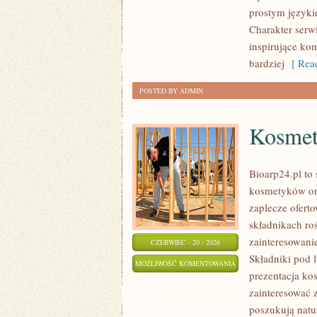
ŚRODOWISKA
prostym języki
Charakter serw
inspirujące ko
bardziej
[ Read
POSTED BY ADMIN
Kosmet
Bioarp24.pl to 
kosmetyków or
zaplecze oferto
składnikach roś
zainteresowani
CZERWIEC - 20 - 2026
Składniki pod 
KOSMETYKI
MOŻLIWOŚĆ KOMENTOWANIA
prezentacja ko
ZOSTAŁA WYŁĄCZONA
zainteresować 
poszukują natur