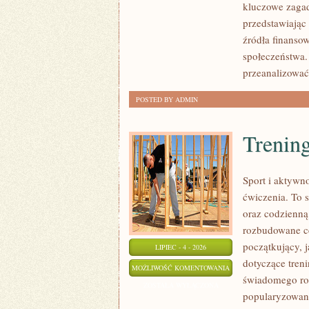
kluczowe zagad
przedstawiając
źródła finansow
społeczeństwa.
przeanalizować
POSTED BY ADMIN
Trening
Sport i aktywno
ćwiczenia. To 
oraz codzienną
rozbudowane c
początkujący, 
LIPIEC - 4 - 2026
dotyczące tren
TRENING
MOŻLIWOŚĆ KOMENTOWANIA
świadomego roz
SIŁOWY
ZOSTAŁA WYŁĄCZONA
popularyzowani