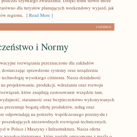
 podczas szybkiego zwiedzania. Dzięki temu serwis może
zarówno dla turystów planujących weekendowy wyjazd, jak
ców regionu,
[ Read More ]
CONTINUE
czeństwo i Normy
wacyjne rozwiązania przeznaczone dla zakładów
 dostarczając sprawdzone systemy oraz urządzenia
 technologię wysokiego ciśnienia. Nasza działalność
ę na projektowaniu, produkcji, wdrażaniu oraz rozwoju
ozwiązań, które znajdują zastosowanie wszędzie tam,
ę wydajność, staranność oraz bezpieczeństwo wykonywanych
na prezentuje bogatą ofertę produktów, usług oraz
tóre odpowiadają na potrzeby współczesnego przemysłu i
w poszukujących niezawodnych rozwiązań technicznych.
sł w Polsce i Maszyny i Infrastruktura. Nasza oferta
y wysokociśnieniowe, które zostały opracowane z myślą o